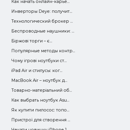
Как начать онлайн-карье...
Инверторы Deye: получит...
Технологический брокер ...
Беспроводные наушники: ...
Біржові торги – є...
Популярные методы контр...
Чому ігрові ноутбуки ст...
iРad Аir и стилусы: ког...
MacBook Air – ноутбук д...
Товарно-матеріальний об...
Как выбрать ноутбук Asu...
Як купити пилосос: топо...
Пристрої для створення ...
Чекати новинку iPhone 1...