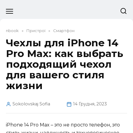
Перейти
до
вмісту
nbook
»
Пристрої
»
Смартфон
Чехлы для iPhone 14
Pro Max: как выбрать
подходящий чехол
для вашего стиля
жизни
Sokolovskaj Sofia
14 Грудня, 2023
iPhone 14 Pro Max – это не просто телефон, это
стиль жизни, надежность и технологическое