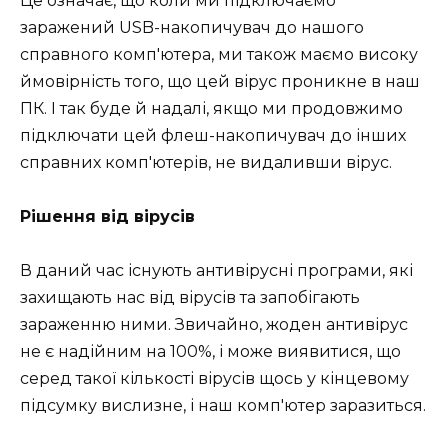
Це означає, що коли ми підключаємо
заражений USB-накопичувач до нашого
справного комп'ютера, ми також маємо високу
ймовірність того, що цей вірус проникне в наш
ПК. І так буде й надалі, якщо ми продовжимо
підключати цей флеш-накопичувач до інших
справних комп'ютерів, не видаливши вірус.
Рішення від вірусів
В даний час існують антивірусні програми, які
захищають нас від вірусів та запобігають
зараженню ними. Звичайно, жоден антивірус
не є надійним на 100%, і може виявитися, що
серед такої кількості вірусів щось у кінцевому
підсумку вислизне, і наш комп'ютер заразиться.