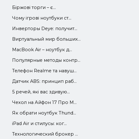
Біржові торги – є...
Чому ігрові ноутбуки ст...
Инверторы Deye: получит...
Виртуальный мир больших...
MacBook Air – ноутбук д...
Популярные методы контр...
Телефон Realme та навуш...
Датчик ABS: принцип раб...
5 речей, які вас здивую...
Чехол на Айфон 17 Про М...
Як обрати ноутбук Thund...
iРad Аir и стилусы: ког...
Технологический брокер ...