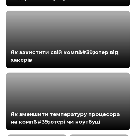
Як захистити свій комп&#39;ютер від
хакерів
Як зменшити температуру процесора
на комп&#39;ютері чи ноутбуці