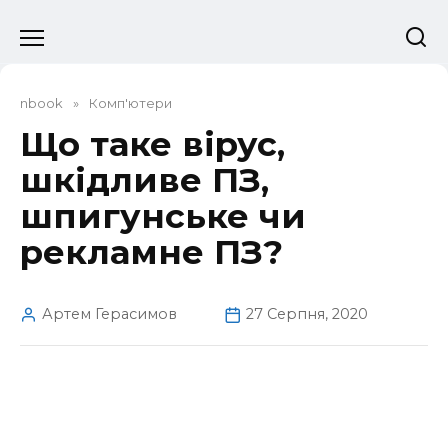
Перейти
до
вмісту
nbook
»
Комп'ютери
Що таке вірус,
шкідливе ПЗ,
шпигунське чи
рекламне ПЗ?
Артем Герасимов
27 Серпня, 2020