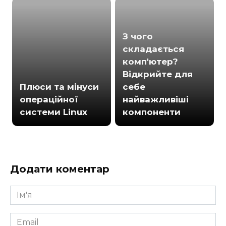
З чого
складається
комп'ютер?
Відкрийте для
Плюси та мінуси
себе
операційної
найважливіші
системи Linux
компоненти
Додати коментар
Ім'я
*
Email