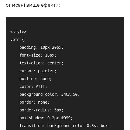
описані вище ефекти:
<style>

.btn {

    padding: 10px 20px;

    font-size: 16px;

    text-align: center;

    cursor: pointer;

    outline: none;

    color: #fff;

    background-color: #4CAF50; 

    border: none;

    border-radius: 5px;

    box-shadow: 0 2px #999;

    transition: background-color 0.3s, box-