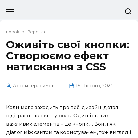
Перейти
до
вмісту
nbook
»
Верстка
Оживіть свої кнопки:
Створюємо ефект
натискання з CSS
Артем Герасимов
19 Лютого, 2024
Коли мова заходить про веб-дизайн, деталі
відіграють ключову роль. Один із таких
важливих елементів – це кнопки. Вони як
діалог між сайтом та користувачем, тож вигляд і