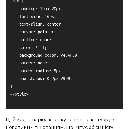
.btn {

    padding: 10px 20px;

    font-size: 16px;

    text-align: center;

    cursor: pointer;

    outline: none;

    color: #fff;

    background-color: #4CAF50;

    border: none;

    border-radius: 5px;

    box-shadow: 0 2px #999;

}

Цей код створює кнопку зеленого кольору з
невеликим тінюванням, що імітує об’ємність.