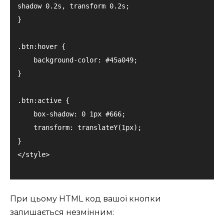
shadow 0.2s, transform 0.2s;

}

.btn:hover {

    background-color: #45a049;

}

.btn:active {

    box-shadow: 0 1px #666;

    transform: translateY(1px);

}

При цьому HTML код вашої кнопки
залишається незмінним: