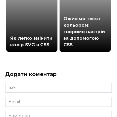
Оживімо текст
кольором:
творимо настрій
Як легко змінити
за допомогою
колір SVG в CSS
CSS
Додати коментар
Ім'я
*
Email
*
Коментар