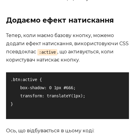
Додаємо ефект натискання
Тепер, коли маємо базову кнопку, можемо
додати ефект натискання, використовуючи CSS
псевдоклас
, що активується, коли
:active
користувач натискає кнопку.
.btn:active {

    box-shadow: 0 1px #666;

    transform: translateY(1px);

Ось, що відбувається в цьому коді: