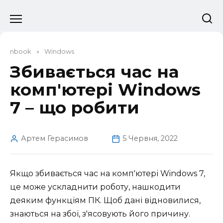
Перейти
до
вмісту
nbook
»
Windows
Збивається час на
комп'ютері Windows
7 – що робити
Артем Герасимов
5 Червня, 2022
Якщо збивається час на комп'ютері Windows 7,
це може ускладнити роботу, нашкодити
деяким функціям ПК. Щоб дані відновилися,
знаються на збої, з'ясовують його причину.