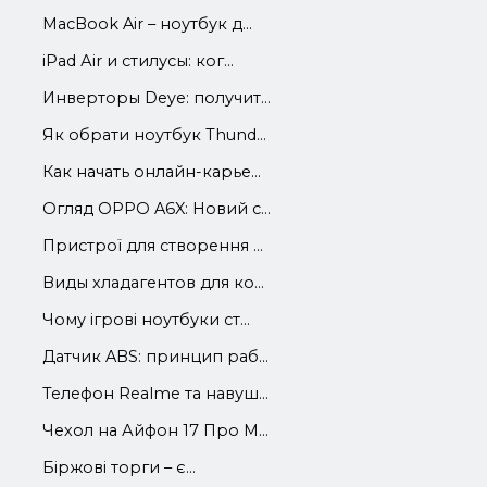
MacBook Air – ноутбук д...
iРad Аir и стилусы: ког...
Инверторы Deye: получит...
Як обрати ноутбук Thund...
Как начать онлайн-карье...
Огляд OPPO A6X: Новий с...
Пристрої для створення ...
Виды хладагентов для ко...
Чому ігрові ноутбуки ст...
Датчик ABS: принцип раб...
Телефон Realme та навуш...
Чехол на Айфон 17 Про М...
Біржові торги – є...