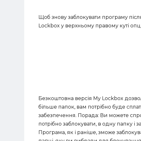
Щоб знову заблокувати програму після
Lockbox у верхньому правому куті опці
Безкоштовна версія My Lockbox дозво
більше папок, вам потрібно буде спл
забезпечення. Порада: Ви можете спро
потрібно заблокувати, в одну папку і 
Програма, як і раніше, зможе заблокув
папці, яку ви вибрали для блокування