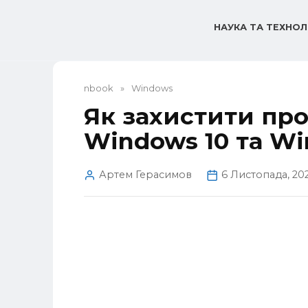
Перейти
до
НАУКА ТА ТЕХНОЛ
вмісту
nbook
»
Windows
Як захистити пр
Windows 10 та Wi
Артем Герасимов
6 Листопада, 20