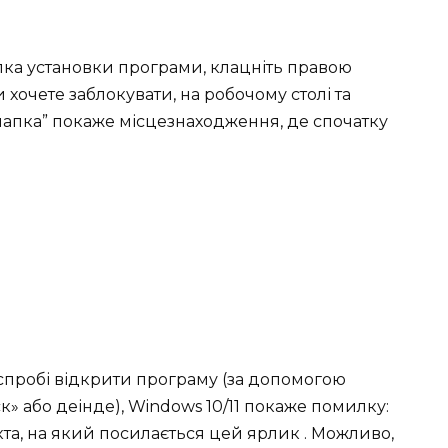
пка установки програми, клацніть правою
хочете заблокувати, на робочому столі та
 папка” покаже місцезнаходження, де спочатку
и спробі відкрити програму (за допомогою
к» або деінде), Windows 10/11 покаже помилку:
кта, на який посилається цей ярлик . Можливо,