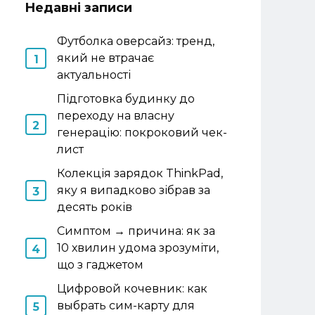
Недавні записи
Футболка оверсайз: тренд,
який не втрачає
актуальності
Підготовка будинку до
переходу на власну
генерацію: покроковий чек-
лист
Колекція зарядок ThinkPad,
яку я випадково зібрав за
десять років
Симптом → причина: як за
10 хвилин удома зрозуміти,
що з гаджетом
Цифровой кочевник: как
выбрать сим-карту для