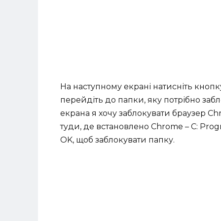
На наступному екрані натисніть кнопку
перейдіть до папки, яку потрібно заб
екрана я хочу заблокувати браузер Ch
туди, де встановлено Chrome – C: Prog
OK, щоб заблокувати папку.