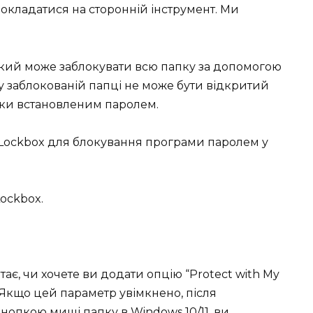
окладатися на сторонній інструмент. Ми
 який може заблокувати всю папку за допомогою
 заблокованій папці не може бути відкритий
ки встановленим паролем.
 Lockbox для блокування програми паролем у
Lockbox.
ає, чи хочете ви додати опцію “Protect with My
 Якщо цей параметр увімкнено, після
нопкою миші папку в Windows 10/11, ви