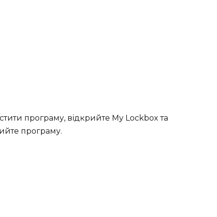
стити програму, відкрийте My Lockbox та
рийте програму.