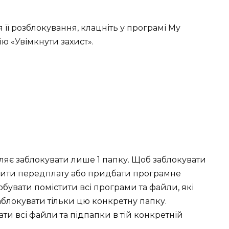
 її розблокування, клацніть у програмі My
ю «Увімкнути захист».
ляє заблокувати лише 1 папку. Щоб заблокувати
атити передплату або придбати програмне
бувати помістити всі програми та файли, які
заблокувати тільки цю конкретну папку.
ати всі файли та підпапки в тій конкретній
.