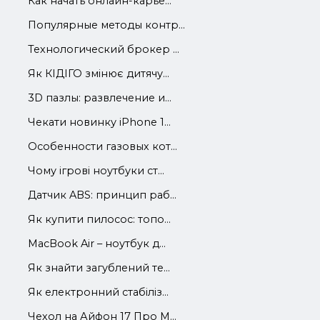
Как начать онлайн-карье...
Популярные методы контр...
Технологический брокер ...
Як КІДІГО змінює дитячу...
3D пазлы: развлечение и...
Чекати новинку iPhone 1...
Особенности газовых кот...
Чому ігрові ноутбуки ст...
Датчик ABS: принцип раб...
Як купити пилосос: топо...
MacBook Air – ноутбук д...
Як знайти загублений те...
Як електронний стабіліз...
Чехол на Айфон 17 Про М...