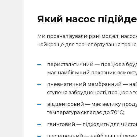
Який насос підійд
Ми проаналізували різні моделі насо
найкраще для транспортування трансфо
перистальтичний — працює з бруд
має найбільший показник всмоктув
пневматичний мембранний — най
ступеня забрудненості, працює з 
відцентровий — має велику проду
температура складає до 70°C;
гвинтовий — підходить для чистої 
шестеренний — найбільш підхожий