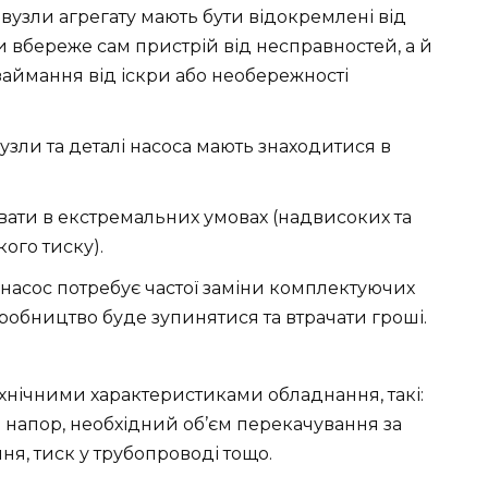
 вузли агрегату мають бути відокремлені від
ки вбереже сам пристрій від несправностей, а й
ймання від іскри або необережності
узли та деталі насоса мають знаходитися в
ти в екстремальних умовах (надвисоких та
ого тиску).
асос потребує частої заміни комплектуючих
робництво буде зупинятися та втрачати гроші.
технічними характеристиками обладнання, такі:
 та напор, необхідний об’єм перекачування за
я, тиск у трубопроводі тощо.