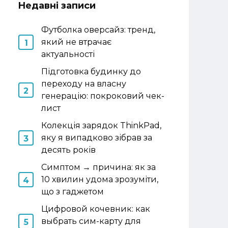
Недавні записи
Футболка оверсайз: тренд,
який не втрачає
актуальності
Підготовка будинку до
переходу на власну
генерацію: покроковий чек-
лист
Колекція зарядок ThinkPad,
яку я випадково зібрав за
десять років
Симптом → причина: як за
10 хвилин удома зрозуміти,
що з гаджетом
Цифровой кочевник: как
выбрать сим-карту для