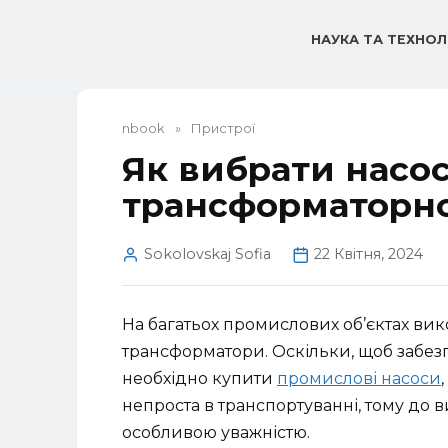
Перейти
до
НАУКА ТА ТЕХНОЛ
вмісту
nbook
»
Пристрої
Як вибрати насо
трансформаторної
Sokolovskaj Sofia
22 Квітня, 2024
На багатьох промислових об’єктах ви
трансформатори. Оскільки, щоб забезп
необхідно купити
промислові насоси
непроста в транспортуванні, тому до 
особливою уважністю.