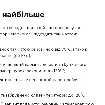
е найбільше
сного обладнання та дійшли висновку, що
рматорної олії підходять такі насоси:
ною та чистою речовиною від 70°C, а також
ання (до 10 м);
дешевший варіант для рідини будь-якого
температурою речовини до 120°C;
ктивність, але невеликий напор, робоча
та забрудненої олії температурою до 120°C;
 варіант для чистої речовини з температурою