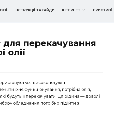
ОГІЇ
ІНСТРУКЦІЇ ТА ГАЙДИ
ІНТЕРНЕТ
ПРИСТРОЇ
с для перекачування
 олії
користовуються високопотужні
ечити їхнє функціонування, потрібна олія,
, які будуть її перекачувати. Ця рідина — доволі
вибору обладнання потрібно підійти з