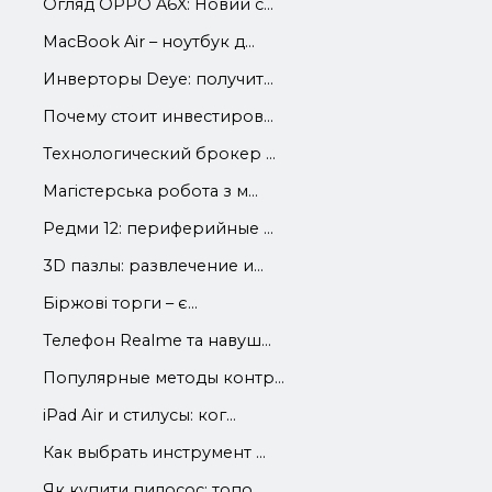
Огляд OPPO A6X: Новий с...
MacBook Air – ноутбук д...
Инверторы Deye: получит...
Почему стоит инвестиров...
Технологический брокер ...
Магістерська робота з м...
Редми 12: периферийные ...
3D пазлы: развлечение и...
Біржові торги – є...
Телефон Realme та навуш...
Популярные методы контр...
iРad Аir и стилусы: ког...
Как выбрать инструмент ...
Як купити пилосос: топо...