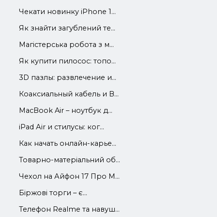
Чекати новинку iPhone 1...
Як знайти загублений те...
Магістерська робота з м...
Як купити пилосос: топо...
3D пазлы: развлечение и...
Коаксиальный кабель и В...
MacBook Air – ноутбук д...
iРad Аir и стилусы: ког...
Как начать онлайн-карье...
Товарно-матеріальний об...
Чехол на Айфон 17 Про М...
Біржові торги – є...
Телефон Realme та навуш...