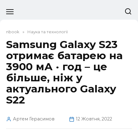
Перейти
до
вмісту
nbook
»
Наука та технології
Samsung Galaxy S23
отримає батарею на
3900 мА · год – це
більше, ніж у
актуального Galaxy
S22
Артем Герасимов
12 Жовтня, 2022