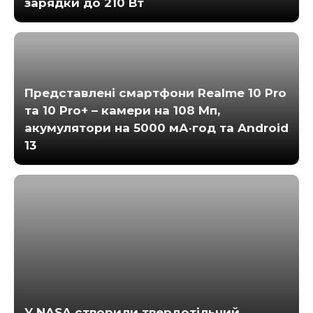
зарядки до 210 Вт
Представлені смартфони Realme 10 Pro
та 10 Pro+ – камери на 108 Мп,
акумулятори на 5000 мА·год та Android
13
У NASA створили твердотільний