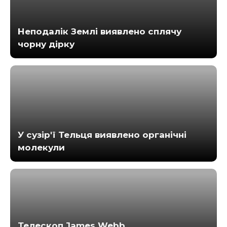
Неподалік Землі виявлено сплячу
чорну дірку
У сузір'ї Тельця виявлено органічні
молекули
Телескоп James Webb