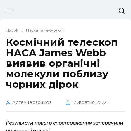
Перейти
до
вмісту
nbook
»
Наука та технології
Космічний телескоп
НАСА James Webb
виявив органічні
молекули поблизу
чорних дірок
Артем Герасимов
12 Жовтня, 2022
Результати нового спостереження заперечили
попередні моделі.