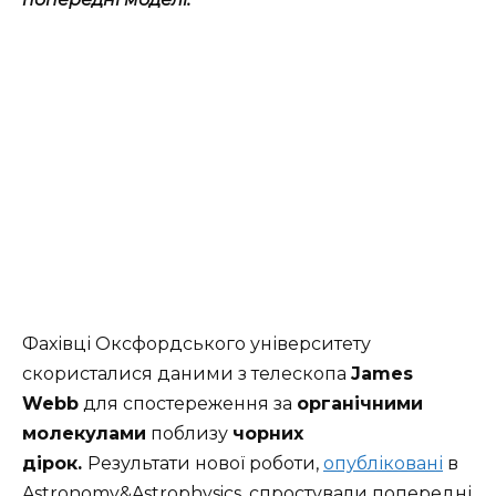
Фахівці Оксфордського університету
скористалися даними з телескопа
James
Webb
для спостереження за
органічними
молекулами
поблизу
чорних
дірок.
Результати нової роботи,
опубліковані
в
Astronomy&Astrophysics, спростували попередні