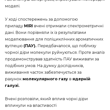
моделі.
У ході спостережень за допомогою
приладу
MIRI
вчені отримали спектрометричні
дані. Вони порівняли їх із результатами
моделювання для поліциклічних ароматичних
вуглецю
(ПАУ).
Передбачалося, що поблизу
чорної діри молекули руйнуються. Проте аналіз
продемонстрував здатність ПАУ виживати за
подібних умов. На думку дослідників,
виживання часток забезпечується за
рахунок
молекулярного газу
в
ядерній
галузі.
Вчені розповіли, який вплив чорні діри
вплинули на властивості