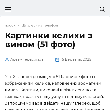
Перейти
до
вмісту
nbook
»
Шпалери на телефон
Картинки келихи з
вином (51 фото)
Артем Герасимов
15 Березня, 2025
У цій галереї розміщено 51 барвисте фото із
зображенням келихів, наповнених ароматним
вином. Картини, виконані в різних стилях та
техніках, вразять вашу уяву та піднімуть настрій.
Запрошуємо вас відвідати нашу галерею, щоб
насолодитися цими фотографіями, які виразно