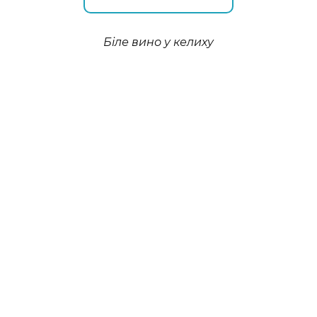
Біле вино у келиху