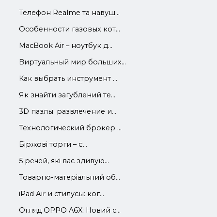
Телефон Realme та навуш...
Особенности газовых кот...
MacBook Air – ноутбук д...
Виртуальный мир больших...
Как выбрать инструмент ...
Як знайти загублений те...
3D пазлы: развлечение и...
Технологический брокер ...
Біржові торги – є...
5 речей, які вас здивую...
Товарно-матеріальний об...
iРad Аir и стилусы: ког...
Огляд OPPO A6X: Новий с...