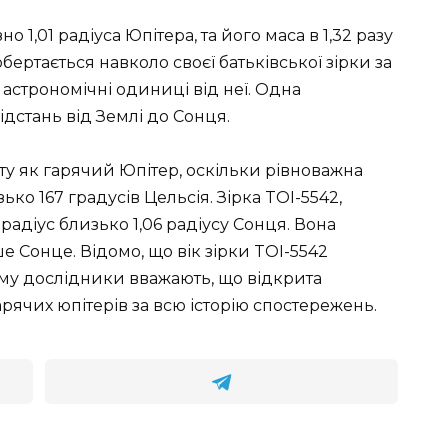
о 1,01 радіуса Юпітера, та його маса в 1,32 разу
ертається навколо своєї батьківської зірки за
33 астрономічні одиниці від неї. Одна
дстань від Землі до Сонця.
у як гарячий Юпітер, оскільки рівноважна
ько 167 градусів Цельсія. Зірка TOI-5542,
 радіус близько 1,06 радіусу Сонця. Вона
ше Сонце. Відомо, що вік зірки TOI-5542
Тому дослідники вважають, що відкрита
рячих юпітерів за всю історію спостережень.