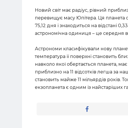
Новий світ має радіус, рівний приблизн
перевищує масу Юпітера. Ця планета об
75,12 дня і знаходиться на відстані 0,
астрономічна одиниця – це середня ві
Астрономи класифікували нову планет
температура її поверхні становить близ
навколо якої обертається планета, має
приблизно на 11 відсотків легша за на
становить майже 11 мільярдів років. 
екзопланета є одним із найстаріших га