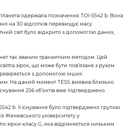
опланета одержала позначення TOI-5542 b. Вона
изно на 30 відсотків перевищує масу
етний світ було відкрито з допомогою даних,
нет так званим транзитним методом. Цей
вітла зірок, що може бути пов’язане з рухом
еревіряється з допомогою інших
ним. На даний момент TESS виявив близько
існування 256 об’єктів вже підтверджено.
542 b. Її існування було підтверджено групою
 із Женевського університету у
ло зірки класу G, яка відрізняється низьким