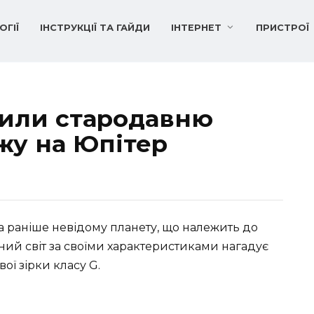
ОГІЇ
ІНСТРУКЦІЇ ТА ГАЙДИ
ІНТЕРНЕТ
ПРИСТРОЇ
или стародавню
жу на Юпітер
 раніше невідому планету, що належить до
тний світ за своїми характеристиками нагадує
ої зірки класу G.