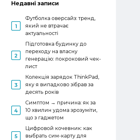
Недавні записи
Футболка оверсайз: тренд,
який не втрачає
актуальності
Підготовка будинку до
переходу на власну
генерацію: покроковий чек-
лист
Колекція зарядок ThinkPad,
яку я випадково зібрав за
десять років
Симптом → причина: як за
10 хвилин удома зрозуміти,
що з гаджетом
Цифровой кочевник: как
выбрать сим-карту для