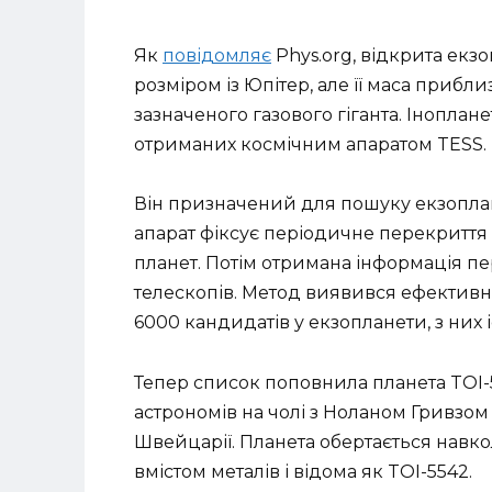
Як
повідомляє
Phys.org, відкрита екз
розміром із Юпітер, але її маса прибл
зазначеного газового гіганта. Іноплан
отриманих космічним апаратом TESS.
Він призначений для пошуку екзопла
апарат фіксує періодичне перекриття с
планет. Потім отримана інформація п
телескопів. Метод виявився ефектив
6000 кандидатів у екзопланети, з них 
Тепер список поповнила планета TOI-5
астрономів на чолі з Ноланом Гривзом
Швейцарії. Планета обертається навко
вмістом металів і відома як TOI-5542.