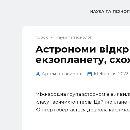
Перейти
до
НАУКА ТА ТЕХНОЛ
вмісту
nbook
»
Наука та технології
Астрономи відкр
екзопланету, схо
Артем Герасимов
10 Жовтня, 2022
Міжнародна група астрономів виявила
класу гарячих юпітерів. Цей іноплане
Юпітер і обертається довкола карликов