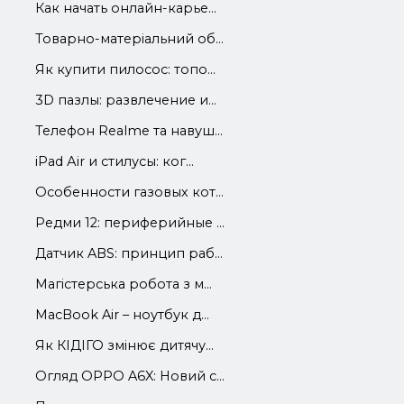
Как начать онлайн-карье...
Товарно-матеріальний об...
Як купити пилосос: топо...
3D пазлы: развлечение и...
Телефон Realme та навуш...
iРad Аir и стилусы: ког...
Особенности газовых кот...
Редми 12: периферийные ...
Датчик ABS: принцип раб...
Магістерська робота з м...
MacBook Air – ноутбук д...
Як КІДІГО змінює дитячу...
Огляд OPPO A6X: Новий с...