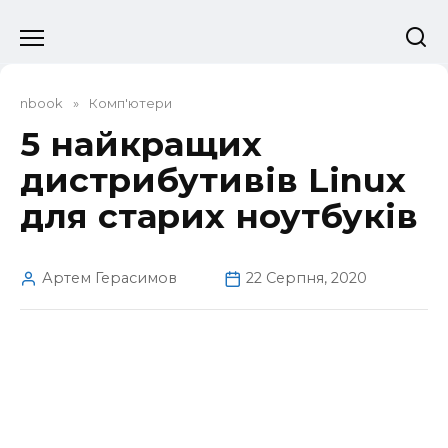
Перейти
до
вмісту
nbook
»
Комп'ютери
5 найкращих
дистрибутивів Linux
для старих ноутбуків
Артем Герасимов
22 Серпня, 2020