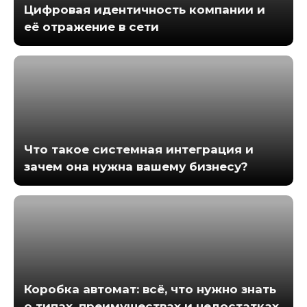
Цифровая идентичность компании и
её отражение в сети
Что такое системная интеграция и
зачем она нужна вашему бизнесу?
Коробка автомат: всё, что нужно знать
о типах, преимуществах и недостатках