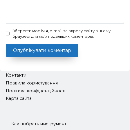
Зберегти моє ім'я, e-mail, та адресу сайту в цьому
браузері для моїх подальших коментарів.
Контакти
Правила користування
Політика конфіденційності
Карта сайта
Как выбрать инструмент ...