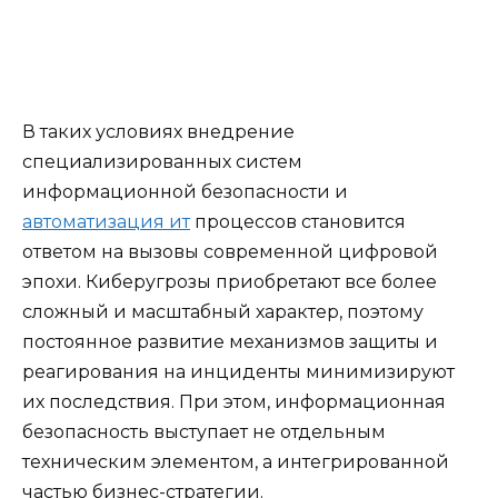
В таких условиях внедрение
специализированных систем
информационной безопасности и
автоматизация ит
процессов становится
ответом на вызовы современной цифровой
эпохи. Киберугрозы приобретают все более
сложный и масштабный характер, поэтому
постоянное развитие механизмов защиты и
реагирования на инциденты минимизируют
их последствия. При этом, информационная
безопасность выступает не отдельным
техническим элементом, а интегрированной
частью бизнес-стратегии.