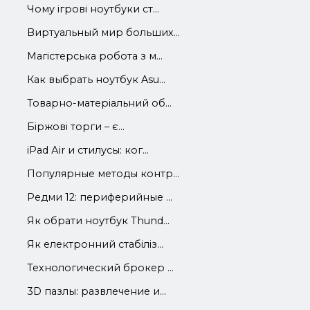
Чому ігрові ноутбуки ст...
Виртуальный мир больших...
Магістерська робота з м...
Как выбрать ноутбук Asu...
Товарно-матеріальний об...
Біржові торги – є...
iРad Аir и стилусы: ког...
Популярные методы контр...
Редми 12: периферийные ...
Як обрати ноутбук Thund...
Як електронний стабіліз...
Технологический брокер ...
3D пазлы: развлечение и...