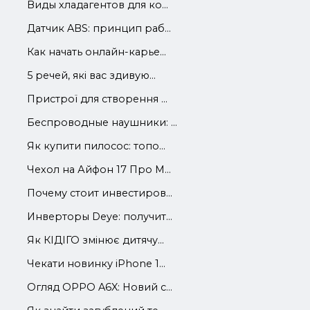
Виды хладагентов для ко...
Датчик ABS: принцип раб...
Как начать онлайн-карье...
5 речей, які вас здивую...
Пристрої для створення ...
Беспроводные наушники: ...
Як купити пилосос: топо...
Чехол на Айфон 17 Про М...
Почему стоит инвестиров...
Инверторы Deye: получит...
Як КІДІГО змінює дитячу...
Чекати новинку iPhone 1...
Огляд OPPO A6X: Новий с...