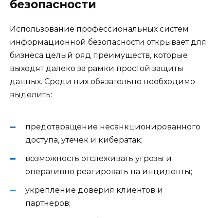
безопасности
Использование профессиональных систем
информационной безопасности открывает для
бизнеса целый ряд преимуществ, которые
выходят далеко за рамки простой защиты
данных. Среди них обязательно необходимо
выделить:
предотвращение несанкционированного
доступа, утечек и кибератак;
возможность отслеживать угрозы и
оперативно реагировать на инциденты;
укрепление доверия клиентов и
партнеров;