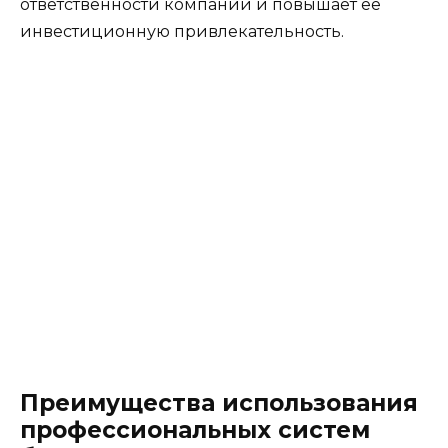
ответственности компании и повышает ее
инвестиционную привлекательность.
Преимущества использования
профессиональных систем