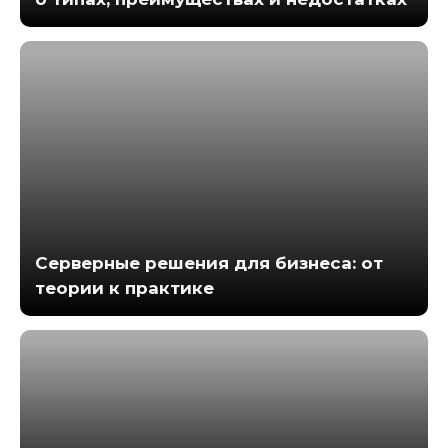
Серверные решения для бизнеса: от
теории к практике