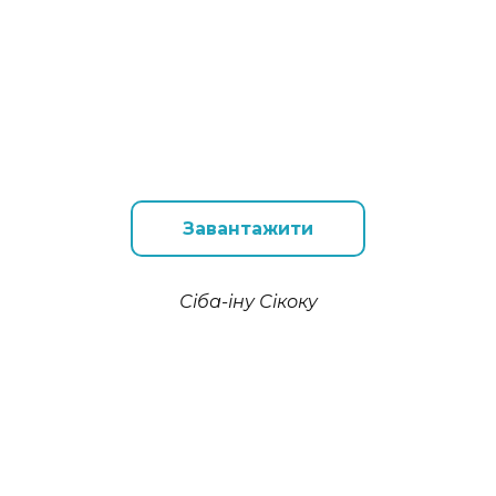
Завантажити
Сіба-іну Сікоку