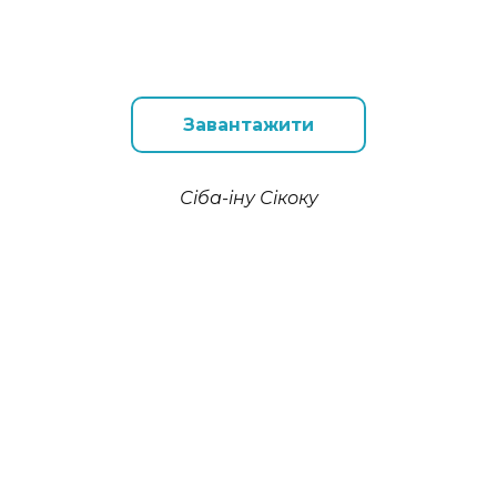
Завантажити
Сіба-іну Сікоку