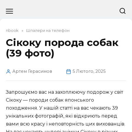
Перейти
до
вмісту
nbook
»
Шпалери на телефон
Сікоку порода собак
(39 фото)
Артем Герасимов
5 Лютого, 2025
Запрошуємо вас на захоплюючу подорож у світ
Сікоку — породи собак японського
походження. У нашій статті на вас чекають 39
унікальних фотографій, які відкриють перед
вами всю красу і неповторність цих вихованців.
На вас чекають чудові знімки Сікоку в різних