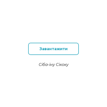
Завантажити
Сіба-іну Сікоку