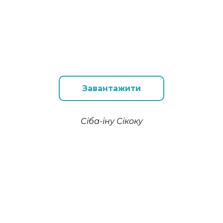
Завантажити
Сіба-іну Сікоку