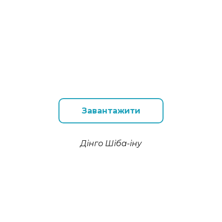
Завантажити
Дінго Шіба-іну