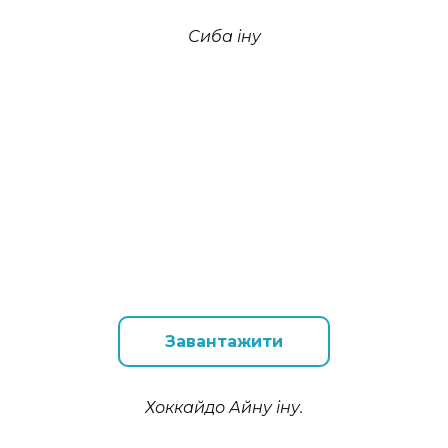
Сиба іну
Завантажити
Хоккайдо Айну іну.