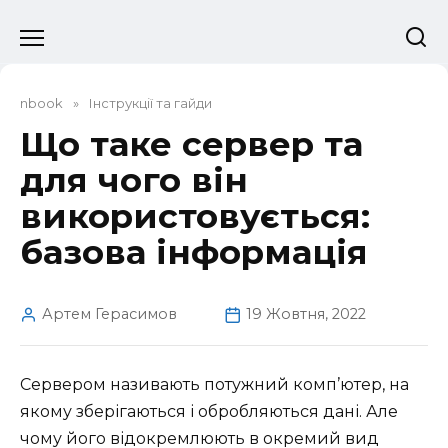
Перейти
до
вмісту
nbook
»
Інструкції та гайди
Що таке сервер та
для чого він
використовується:
базова інформація
Артем Герасимов
19 Жовтня, 2022
Сервером називають потужний комп’ютер, на
якому зберігаються і обробляються дані. Але
чому його відокремлюють в окремий вид