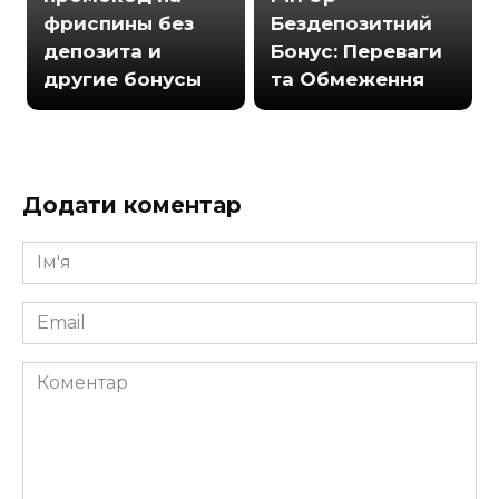
фриспины без
Бездепозитний
депозита и
Бонус: Переваги
другие бонусы
та Обмеження
Додати коментар
Ім'я
*
Email
*
Коментар