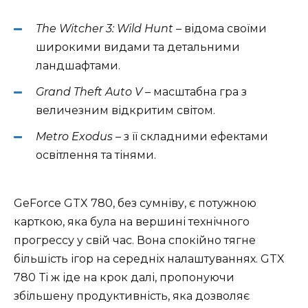
The Witcher 3: Wild Hunt
– відома своїми
широкими видами та детальними
ландшафтами.
Grand Theft Auto V
– масштабна гра з
величезним відкритим світом.
Metro Exodus
– з її складними ефектами
освітлення та тінями.
GeForce GTX 780, без сумніву, є потужною
карткою, яка була на вершині технічного
прогрессу у свій час. Вона спокійно тягне
більшість ігор на середніх налаштуваннях. GTX
780 Ti ж іде на крок далі, пропонуючи
збільшену продуктивність, яка дозволяє