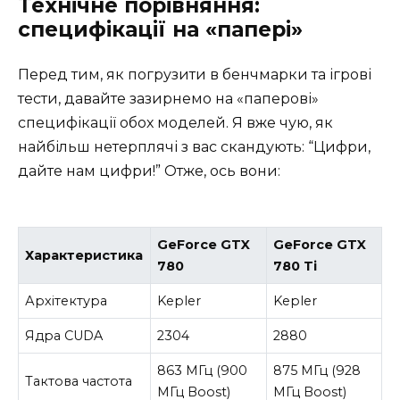
Технічне порівняння:
специфікації на «папері»
Перед тим, як погрузити в бенчмарки та ігрові
тести, давайте зазирнемо на «паперові»
специфікації обох моделей. Я вже чую, як
найбільш нетерплячі з вас скандують: “Цифри,
дайте нам цифри!” Отже, ось вони:
GeForce GTX
GeForce GTX
Характеристика
780
780 Ti
Архітектура
Kepler
Kepler
Ядра CUDA
2304
2880
863 МГц (900
875 МГц (928
Тактова частота
МГц Boost)
МГц Boost)