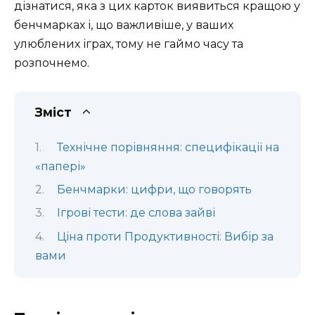
дізнатися, яка з цих карток виявиться кращою у
бенчмарках і, що важливіше, у ваших
улюблених іграх, тому не гаймо часу та
розпочнемо.
Зміст
Технічне порівняння: специфікації на
«папері»
Бенчмарки: цифри, що говорять
Ігрові тести: де слова зайві
Ціна проти Продуктивності: Вибір за
вами