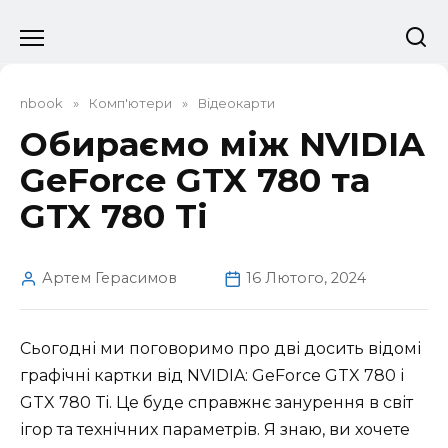
Перейти
до
вмісту
nbook
»
Комп'ютери
»
Відеокарти
Обираємо між NVIDIA
GeForce GTX 780 та
GTX 780 Ti
Артем Герасимов
16 Лютого, 2024
Сьогодні ми поговоримо про дві досить відомі
графічні картки від NVIDIA: GeForce GTX 780 і
GTX 780 Ti. Це буде справжнє занурення в світ
ігор та технічних параметрів. Я знаю, ви хочете