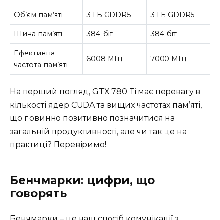
Об’єм пам’яті
3 ГБ GDDR5
3 ГБ GDDR5
Шина пам’яті
384-біт
384-біт
Ефективна
6008 МГц
7000 МГц
частота пам’яті
На перший погляд, GTX 780 Ti має перевагу в
кількості ядер CUDA та вищих частотах пам’яті,
що повинно позитивно позначитися на
загальній продуктивності, але чи так це на
практиці? Перевіримо!
Бенчмарки: цифри, що
говорять
Бенчмарки – це наш спосіб комунікації з