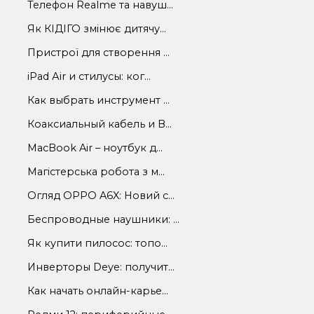
Телефон Realme та навуш...
Як КІДІГО змінює дитячу...
Пристрої для створення ...
iРad Аir и стилусы: ког...
Как выбрать инструмент ...
Коаксиальный кабель и В...
MacBook Air – ноутбук д...
Магістерська робота з м...
Огляд OPPO A6X: Новий с...
Беспроводные наушники: ...
Як купити пилосос: топо...
Инверторы Deye: получит...
Как начать онлайн-карье...