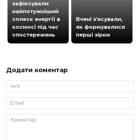
зафіксували
найпотужніший
сплеск енергії в
Вчені з'ясували,
космосі під час
як формувалися
спостережень
перші зірки
Додати коментар
Ім'я
*
Email
*
Коментар