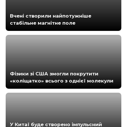
Вчені створили найпотужніше
стабільне магнітне поле
Фізики зі США змогли покрутити
«коліщатко» всього з однієї молекули
У Китаї буде створено імпульсний