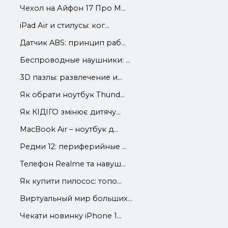
Чехол на Айфон 17 Про М...
iРad Аir и стилусы: ког...
Датчик ABS: принцип раб...
Беспроводные наушники: ...
3D пазлы: развлечение и...
Як обрати ноутбук Thund...
Як КІДІГО змінює дитячу...
MacBook Air – ноутбук д...
Редми 12: периферийные ...
Телефон Realme та навуш...
Як купити пилосос: топо...
Виртуальный мир больших...
Чекати новинку iPhone 1...