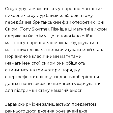
Структуру та можливість утворення магнітних
вихрових структур близько 60 років тому
передбачив британський фізик-теоретик Тоні
Скірмі (Tony Skyrme). Пізніше ці магнітні вихори
одержали його ім’я. Це топологічно стійкі
магнітні утворення, які можна збуджувати в
магнітних плівках, а потім зчитувати їхній стан.
Порівняно з класичними магнітами
(намагніченістю) скирміони обіцяють
опинитися на три-чотири порядку
енергоефективніше у завданнях зберігання
даних і вони також не вимагають харчування
для підтримки стану намагніченості.
Зараз скирміони залишаються предметом
раннього дослідження, хоча вчені вже