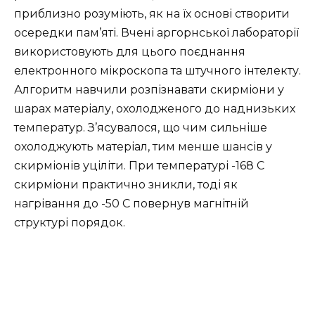
приблизно розуміють, як на їх основі створити
осередки пам’яті. Вчені аргорнської лабораторії
використовують для цього поєднання
електронного мікроскопа та штучного інтелекту.
Алгоритм навчили розпізнавати скирміони у
шарах матеріалу, охолодженого до наднизьких
температур. З’ясувалося, що чим сильніше
охолоджують матеріал, тим менше шансів у
скирміонів уціліти. При температурі -168 C
скирміони практично зникли, тоді як
нагрівання до -50 C повернув магнітній
структурі порядок.