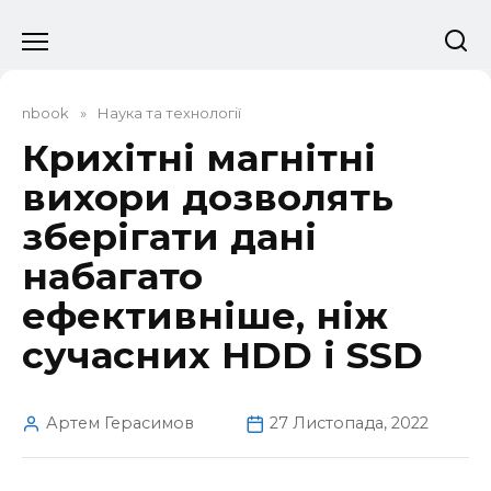
Перейти
до
вмісту
nbook
»
Наука та технології
Крихітні магнітні
вихори дозволять
зберігати дані
набагато
ефективніше, ніж
сучасних HDD і SSD
Артем Герасимов
27 Листопада, 2022