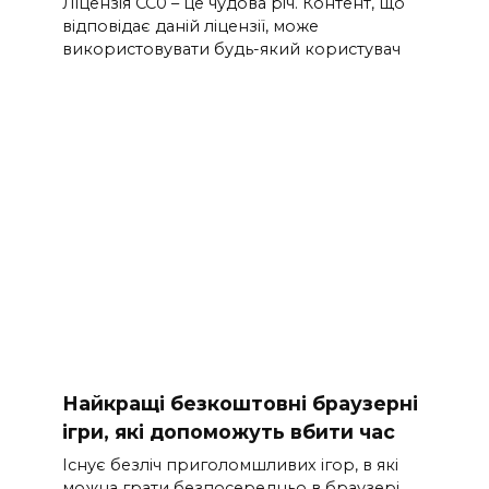
Ліцензія CC0 – це чудова річ. Контент, що
відповідає даній ліцензії, може
використовувати будь-який користувач
Найкращі безкоштовні браузерні
ігри, які допоможуть вбити час
Існує безліч приголомшливих ігор, в які
можна грати безпосередньо в браузері.