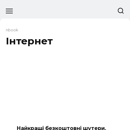
Перейти
до
вмісту
nbook
Інтернет
Найкращі безкоштовні шутери,