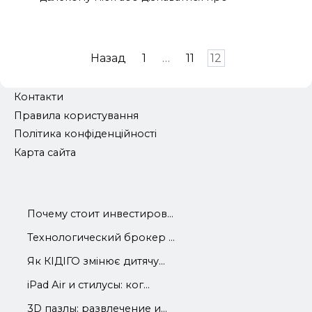
Пагінація
Назад
1
…
11
12
записів
Контакти
Правила користування
Політика конфіденційності
Карта сайта
Почему стоит инвестиров...
Технологический брокер ...
Як КІДІГО змінює дитячу...
iРad Аir и стилусы: ког...
3D пазлы: развлечение и...