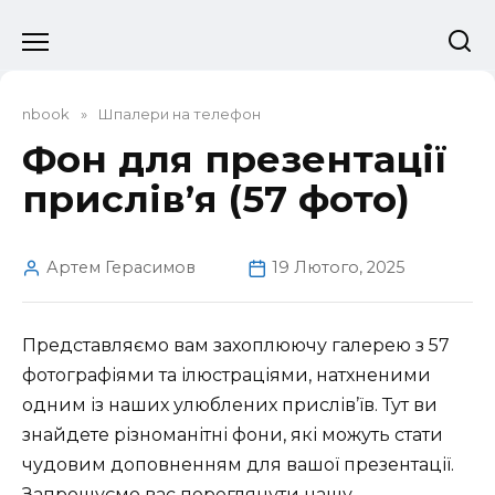
Перейти
до
вмісту
nbook
»
Шпалери на телефон
Фон для презентації
прислів’я (57 фото)
Артем Герасимов
19 Лютого, 2025
Представляємо вам захоплюючу галерею з 57
фотографіями та ілюстраціями, натхненими
одним із наших улюблених прислів’їв. Тут ви
знайдете різноманітні фони, які можуть стати
чудовим доповненням для вашої презентації.
Запрошуємо вас переглянути нашу