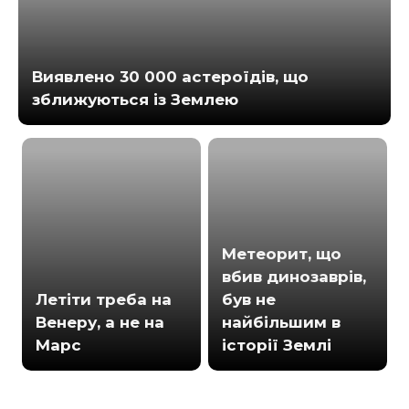
Виявлено 30 000 астероїдів, що
зближуються із Землею
Метеорит, що
вбив динозаврів,
Летіти треба на
був не
Венеру, а не на
найбільшим в
Марс
історії Землі