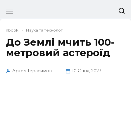
Перейти
до
вмісту
nbook
»
Наука та технології
До Землі мчить 100-
метровий астероїд
Артем Герасимов
10 Січня, 2023