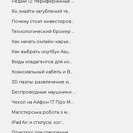
Редми 12: периферийные ...
Як знайти загублений те...
Почему стоит инвестиров...
Технологический брокер ...
Как начать онлайн-карье...
Как выбрать ноутбук Asu...
Виды хладагентов для ко...
Коаксиальный кабель и В...
3D пазлы: развлечение и...
Беспроводные наушники: ...
Чехол на Айфон 17 Про М...
Магістерська робота з м...
iРad Аir и стилусы: ког...
Пристрої для створення ...