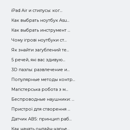
iРad Аir и стилусы: ког...
Как выбрать ноутбук Asu...
Как выбрать инструмент ...
Чому ігрові ноутбуки ст...
Як знайти загублений те...
5 речей, які вас здивую...
3D пазлы: развлечение и...
Популярные методы контр...
Магістерська робота з м...
Беспроводные наушники: ...
Пристрої для створення ...
Датчик ABS: принцип раб...
Как начать онлайн-карье...