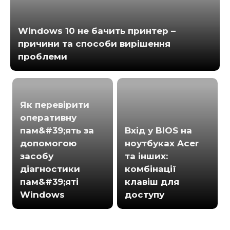
Windows 10 не бачить принтер –
причини та способи вирішення
проблеми
Як перевірити
оперативну
пам&#39;ять за
Вхід у BIOS на
допомогою
ноутбуках Acer
засобу
та інших:
діагностики
комбінації
пам&#39;яті
клавіш для
Windows
доступу