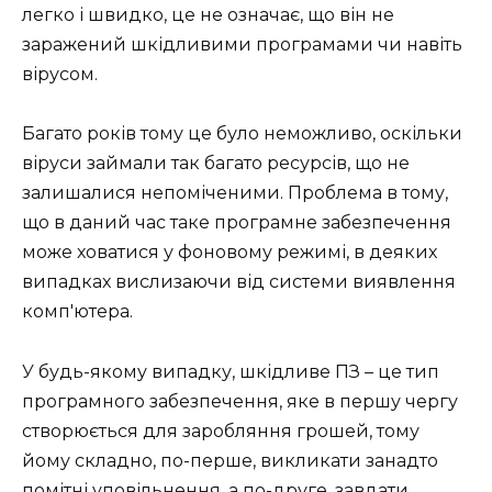
легко і швидко, це не означає, що він не
заражений шкідливими програмами чи навіть
вірусом.
Багато років тому це було неможливо, оскільки
віруси займали так багато ресурсів, що не
залишалися непоміченими. Проблема в тому,
що в даний час таке програмне забезпечення
може ховатися у фоновому режимі, в деяких
випадках вислизаючи від системи виявлення
комп'ютера.
У будь-якому випадку, шкідливе ПЗ – це тип
програмного забезпечення, яке в першу чергу
створюється для заробляння грошей, тому
йому складно, по-перше, викликати занадто
помітні уповільнення, а по-друге, завдати