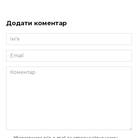
Додати коментар
Ім'я
*
Email
*
Коментар
Зберегти моє ім'я, e-mail, та адресу сайту в цьому