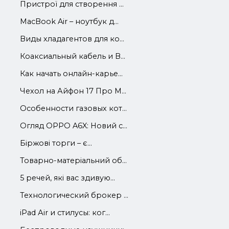
Пристрої для створення ...
MacBook Air – ноутбук д...
Виды хладагентов для ко...
Коаксиальный кабель и В...
Как начать онлайн-карье...
Чехол на Айфон 17 Про М...
Особенности газовых кот...
Огляд OPPO A6X: Новий с...
Біржові торги – є...
Товарно-матеріальний об...
5 речей, які вас здивую...
Технологический брокер ...
iРad Аir и стилусы: ког...