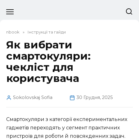
Перейти
до
вмісту
nbook
»
Інструкції та гайди
Як вибрати
смартокуляри:
чекліст для
користувача
Sokolovskaj Sofia
30 Грудня, 2025
Смартокуляри з категорії експериментальних
гаджетів переходять у сегмент практичних
пристроїв для роботи й повсякденних задач.