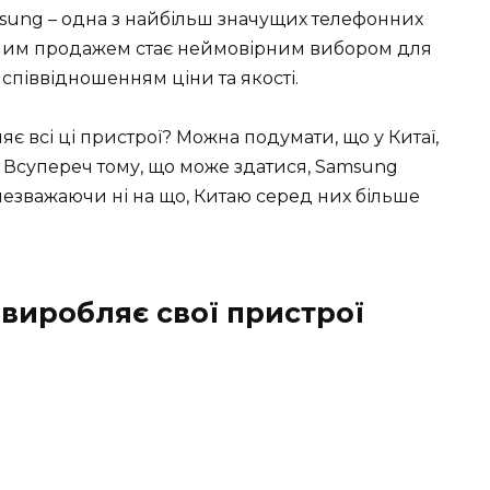
msung – одна з найбільш значущих телефонних
жним продажем стає неймовірним вибором для
 співвідношенням ціни та якості.
є всі ці пристрої? Можна подумати, що у Китаї,
ає. Всупереч тому, що може здатися, Samsung
і, незважаючи ні на що, Китаю серед них більше
 виробляє свої пристрої