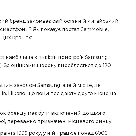
ий бренд закриває свій останній китайський
ї смартфони? Як показує портал SamMobile,
 цих країнах:
ся найбільша кількість пристроїв Samsung
). За оцінками щороку виробляється до 120
льшим заводом Samsung, але й місце, де
в. Цікаво, що вони посідають друге місце на
ок бренду має бути включений до цього
рої, переважно призначені місцевого ринку.
аїні з 1999 року, у ній працює понад 6000