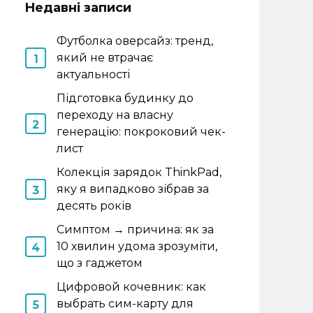
Недавні записи
Футболка оверсайз: тренд,
який не втрачає
актуальності
Підготовка будинку до
переходу на власну
генерацію: покроковий чек-
лист
Колекція зарядок ThinkPad,
яку я випадково зібрав за
десять років
Симптом → причина: як за
10 хвилин удома зрозуміти,
що з гаджетом
Цифровой кочевник: как
выбрать сим-карту для