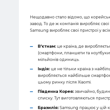
Нещодавно стало відомо, що корейськ
завод. То де ж компанія виробляє сво
Samsung виробляє свої пристрої у всіх
В'єтнам:
це країна, де виробляєть
(смартфони, планшети та ноутбуки
мільйонів одиниць.
Індія:
це не тільки країна з найбі
виробляється найбільше смартфоні
цьому ринку після Xiaomi.
Південна Корея:
звичайно, будин
списку. Тут виготовляються прист
Бразилія:
Samsung працює у цій кр