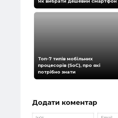
Як вибрати дешевий смартфон
Топ-7 типів мобільних
процесорів (SoC), про які
потрібно знати
Додати коментар
Ім'я
Email