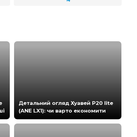
e
Детальний огляд Хуавей Р20 lite
ші
(ANE LX1): чи варто економити