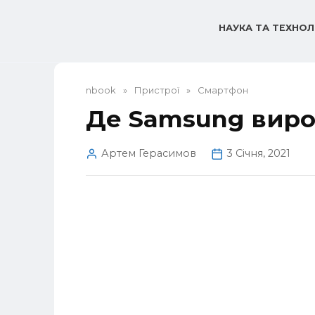
Перейти
до
НАУКА ТА ТЕХНОЛ
вмісту
nbook
»
Пристрої
»
Смартфон
Де Samsung виро
Артем Герасимов
3 Січня, 2021