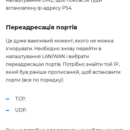
налаштування DMZ, щоб покласти туди
встановлену ip-адресу PS4.
Переадресація портів
Це дуже важливий момент, якого не можна
ігнорувати. Необхідно знову перейти в
налаштування LAN/WAN і вибрати
переадресацію портів. Потрібно знайти той IP,
який був раніше прописаний, щоб встановити
порти (все по порядку):
TCP;
UDP.