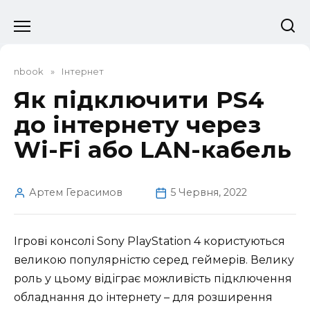
Перейти
до
вмісту
nbook
»
Інтернет
Як підключити PS4
до інтернету через
Wi-Fi або LAN-кабель
Артем Герасимов
5 Червня, 2022
Ігрові консолі Sony PlayStation 4 користуються
великою популярністю серед геймерів. Велику
роль у цьому відіграє можливість підключення
обладнання до інтернету – для розширення