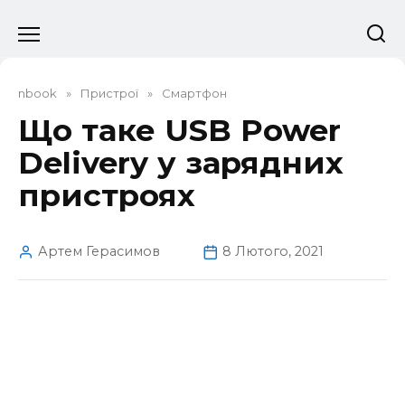
Перейти
до
вмісту
nbook
»
Пристрої
»
Смартфон
Що таке USB Power
Delivery у зарядних
пристроях
Артем Герасимов
8 Лютого, 2021