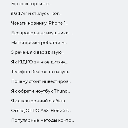
Біржові торги – є...
iРad Аir и стилусы: ког...
Чекати новинку iPhone 1...
Беспроводные наушники: ...
Магістерська робота з м...
5 речей, які вас здивую...
Як КІДІГО змінює дитячу...
Телефон Realme та навуш...
Почему стоит инвестиров...
Як обрати ноутбук Thund...
Як електронний стабіліз...
Огляд OPPO A6X: Новий с...
Популярные методы контр...