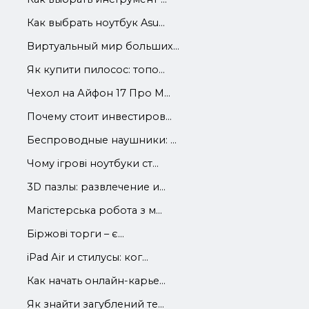
Как выбрать ноутбук Asu...
Виртуальный мир больших...
Як купити пилосос: топо...
Чехол на Айфон 17 Про М...
Почему стоит инвестиров...
Беспроводные наушники: ...
Чому ігрові ноутбуки ст...
3D пазлы: развлечение и...
Магістерська робота з м...
Біржові торги – є...
iРad Аir и стилусы: ког...
Как начать онлайн-карье...
Як знайти загублений те...