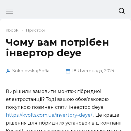
Перейти
до
вмісту
nbook
»
Пристрої
Чому вам потрібен
інвертор deye
Sokolovskaj Sofia
18 Листопада, 2024
Вирішили замовити монтаж гібридної
електростанції? Тоді вашою обов’язковою
покупкою повинен стати інвертор deye
https://kvolts.com.ua/invertory-deye/
. Це краще
рішення для гібридних установок від компанії
Keyvolt, з яким ви можете легко підключитися