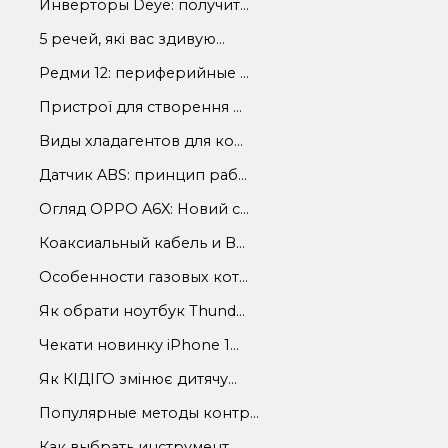
Инверторы Deye: получит...
5 речей, які вас здивую...
Редми 12: периферийные ...
Пристрої для створення ...
Виды хладагентов для ко...
Датчик ABS: принцип раб...
Огляд OPPO A6X: Новий с...
Коаксиальный кабель и В...
Особенности газовых кот...
Як обрати ноутбук Thund...
Чекати новинку iPhone 1...
Як КІДІГО змінює дитячу...
Популярные методы контр...
Как выбрать инструмент ...