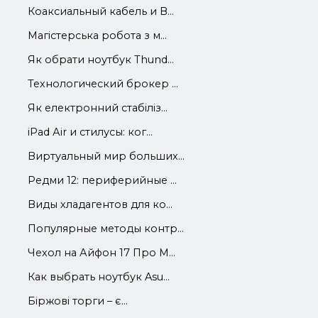
Коаксиальный кабель и В...
Магістерська робота з м...
Як обрати ноутбук Thund...
Технологический брокер ...
Як електронний стабіліз...
iРad Аir и стилусы: ког...
Виртуальный мир больших...
Редми 12: периферийные ...
Виды хладагентов для ко...
Популярные методы контр...
Чехол на Айфон 17 Про М...
Как выбрать ноутбук Asu...
Біржові торги – є...