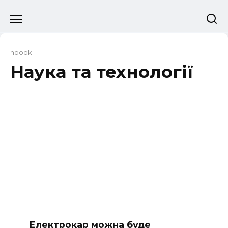
Перейти
до
вмісту
nbook
Наука та технології
Електрокар можна буде